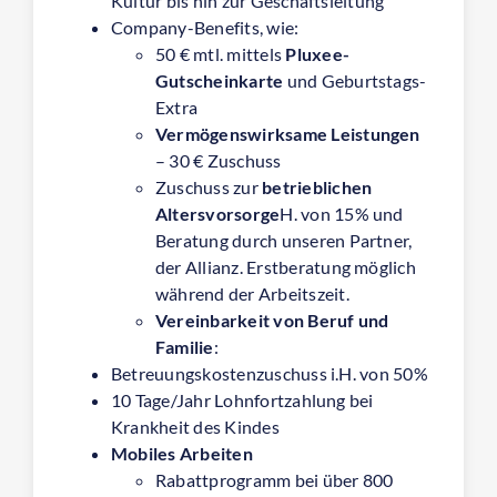
Kultur bis hin zur Geschäftsleitung
Company-Benefits, wie:
50 € mtl. mittels
Pluxee-
Gutscheinkarte
und Geburtstags-
Extra
Vermögenswirksame Leistungen
– 30 € Zuschuss
Zuschuss zur
betrieblichen
Altersvorsorge
H. von 15% und
Beratung durch unseren Partner,
der Allianz. Erstberatung möglich
während der Arbeitszeit.
Vereinbarkeit von Beruf und
Familie
:
Betreuungskostenzuschuss i.H. von 50%
10 Tage/Jahr Lohnfortzahlung bei
Krankheit des Kindes
Mobiles Arbeiten
Rabattprogramm bei über 800