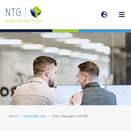
Skip
to
Togg
content
Navi
SERVICES
ABOUT
ESG | SUSTAINABILITY
NEWS
Home
Available jobs
Sales Manager (m/w/d)
INVESTOR